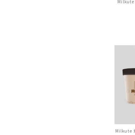
Milk
Milku